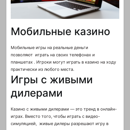
Мобильные казино
Мобильные игры на реальные деньги
позволяют играть на своих телефонах и
планшетах . Игроки могут играть в казино на ходу
практически из любого места.
Игры с живыми
дилерами
Казино с живыми дилерами — это тренд в онлайн-
играх. Вместо того, чтобы играть с видео-
симуляцией, живые дилеры разрешают игру в