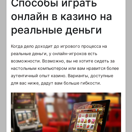
Способы играть
онлайн в казино на
реальные деньги
Когда дело доходит до игрового процесса на
реальные деньги, у онлайн-игроков есть
возможности. Возможно, вы не хотите сидеть за
настольным компьютером или вам нравится более
аутентичный опыт казино. Варианты, доступные
для вас ниже, дадут вам больше гибкости.