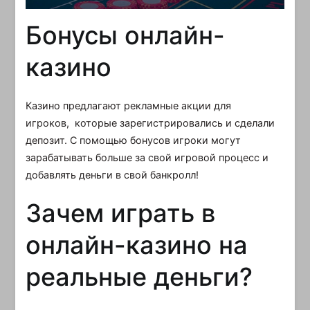
Бонусы онлайн-
казино
Казино предлагают рекламные акции для
игроков, которые зарегистрировались и сделали
депозит. С помощью бонусов игроки могут
зарабатывать больше за свой игровой процесс и
добавлять деньги в свой банкролл!
Зачем играть в
онлайн-казино на
реальные деньги?