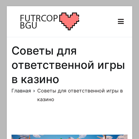
Перейти
к
содержимому
futrcop-bgu.by
Советы для
ответственной игры
в казино
Главная
Советы для ответственной игры в
казино