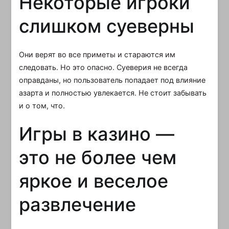
Некоторые игроки
слишком суеверны
Они верят во все приметы и стараются им
следовать. Но это опасно. Суеверия не всегда
оправданы, но пользователь попадает под влияние
азарта и полностью увлекается. Не стоит забывать
и о том, что.
Игры в казино —
это не более чем
яркое и веселое
развлечение